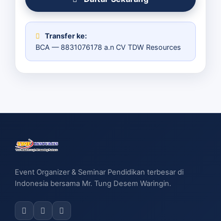
Transfer ke:
BCA — 8831076178 a.n CV TDW Resources
Event Organizer & Seminar Pendidikan terbesar di
Indonesia bersama Mr. Tung Desem Waringin.